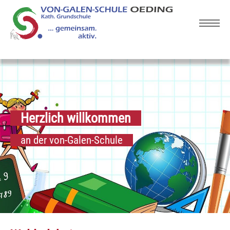
Skip to main navigation
Zum Hauptinhalt springen
Skip to page footer
Herzlich willkommen
an der von-Galen-Schule