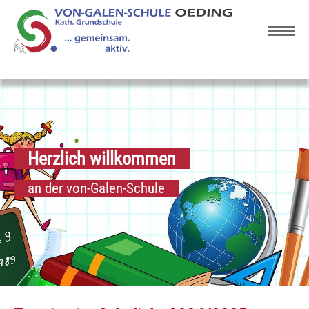
Skip to main navigation
Zum Hauptinhalt springen
Skip to page footer
Herzlich willkommen
an der von-Galen-Schule