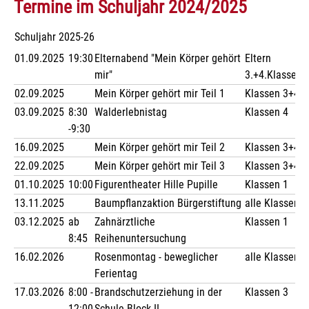
Termine im Schuljahr 2024/2025
Schuljahr 2025-26
01.09.2025
19:30
Elternabend "Mein Körper gehört
Eltern
mir"
3.+4.Klassen
02.09.2025
Mein Körper gehört mir Teil 1
Klassen 3+4
03.09.2025
8:30
Walderlebnistag
Klassen 4
-9:30
16.09.2025
Mein Körper gehört mir Teil 2
Klassen 3+4
22.09.2025
Mein Körper gehört mir Teil 3
Klassen 3+4
01.10.2025
10:00
Figurentheater Hille Pupille
Klassen 1
13.11.2025
Baumpflanzaktion Bürgerstiftung
alle Klassen
03.12.2025
ab
Zahnärztliche
Klassen 1
8:45
Reihenuntersuchung
16.02.2026
Rosenmontag - beweglicher
alle Klassen
Ferientag
17.03.2026
8:00 -
Brandschutzerziehung in der
Klassen 3
12:00
Schule Block II